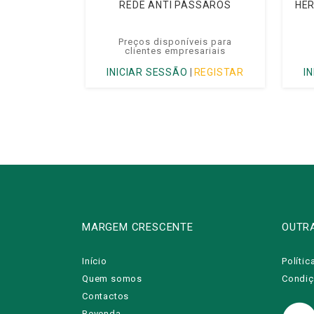
REDE ANTI PÁSSAROS
HER
Preços disponíveis para
clientes empresariais
INICIAR SESSÃO
|
REGISTAR
I
MARGEM CRESCENTE
OUTR
Início
Polític
Quem somos
Condiç
Contactos
Revenda