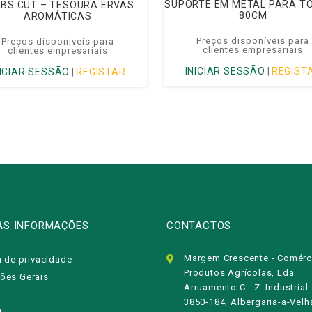
SUPORTE EM METAL PARA T
BS CUT – TESOURA ERVAS
80CM
AROMÁTICAS
Preços disponíveis para
Preços disponíveis para
clientes empresariais
clientes empresariais
INICIAR SESSÃO
|
REGIST
NICIAR SESSÃO
|
REGISTAR
AS INFORMAÇÕES
CONTACTOS
Margem Crescente - Comérc
a de privacidade
Produtos Agrícolas, Lda
ões Gerais
Arruamento C - Z. Industrial
3850-184, Albergaria-a-Velh