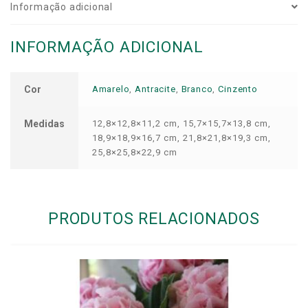
Informação adicional
INFORMAÇÃO ADICIONAL
Cor
Amarelo
,
Antracite
,
Branco
,
Cinzento
Medidas
12,8×12,8×11,2 cm, 15,7×15,7×13,8 cm,
18,9×18,9×16,7 cm, 21,8×21,8×19,3 cm,
25,8×25,8×22,9 cm
PRODUTOS RELACIONADOS