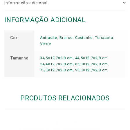
Informação adicional
INFORMAÇÃO ADICIONAL
Cor
Antracite
,
Branco
,
Castanho
,
Terracota
,
Verde
Tamanho
34,5×12,7×2,8 cm
,
44,5×12,7×2,8 cm
,
54,4×12,7×2,8 cm
,
65,3×12,7×2,8 cm
,
75,3×12,7×2,8 cm
,
95,3×12,7×2,8 cm
PRODUTOS RELACIONADOS