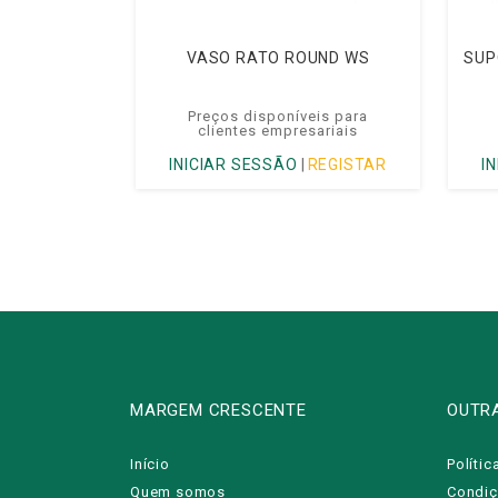
VASO RATO ROUND WS
SUP
Preços disponíveis para
clientes empresariais
INICIAR SESSÃO
|
REGISTAR
I
MARGEM CRESCENTE
OUTR
Início
Polític
Quem somos
Condiç