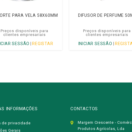
ORTE PARA VELA 58X60MM
DIFUSOR DE PERFUME 50
Preços disponíveis para
Preços disponíveis para
clientes empresariais
clientes empresariais
NICIAR SESSÃO
|
REGISTAR
INICIAR SESSÃO
|
REGIST
AS INFORMAÇÕES
CONTACTOS
Margem Crescente - Comérc
a de privacidade
Produtos Agrícolas, Lda
ões Gerais