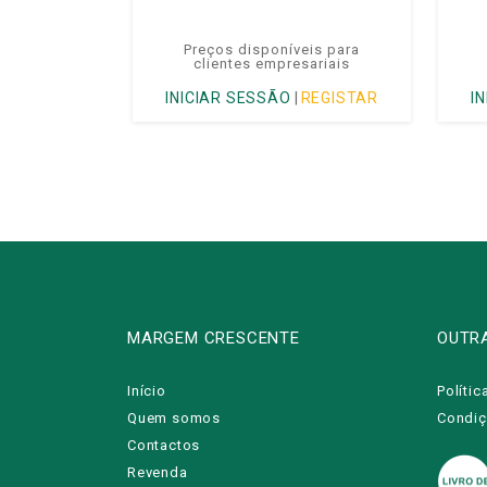
Preços disponíveis para
clientes empresariais
INICIAR SESSÃO
|
REGISTAR
I
MARGEM CRESCENTE
OUTR
Início
Polític
Quem somos
Condiç
Contactos
Revenda