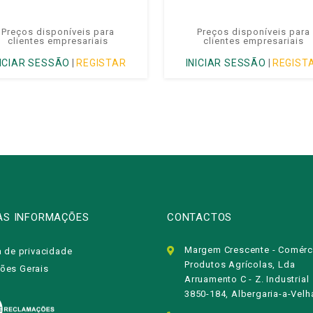
Preços disponíveis para
Preços disponíveis para
clientes empresariais
clientes empresariais
NICIAR SESSÃO
|
REGISTAR
INICIAR SESSÃO
|
REGIST
AS INFORMAÇÕES
CONTACTOS
Margem Crescente - Comérc
a de privacidade
Produtos Agrícolas, Lda
ões Gerais
Arruamento C - Z. Industrial
3850-184, Albergaria-a-Velh