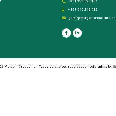
+351 234 523 181
+351 915 212 432
geral@margemcrescente.c
026
Margem Crescente
| Todos os direitos reservados |
Loja online
by
Si