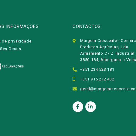
AS INFORMAÇÕES
CONTACTOS
Margem Crescente - Comérc
a de privacidade
Produtos Agrícolas, Lda
ões Gerais
Arruamento C - Z. Industrial
3850-184, Albergaria-a-Velh
+351 234 523 181
+351 915 212 432
geral@margemcrescente.c