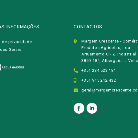
AS INFORMAÇÕES
CONTACTOS
Margem Crescente - Comérc
a de privacidade
Produtos Agrícolas, Lda
ões Gerais
Arruamento C - Z. Industrial
3850-184, Albergaria-a-Velh
+351 234 523 181
+351 915 212 432
geral@margemcrescente.c